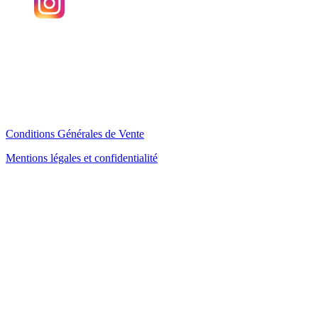
Angaka
Plateau de Beille
09310 Les Cabannes
FRANCE
SIRET : 43327471900015
Conditions Générales de Vente
Mentions légales et confidentialité
Plan d'accès