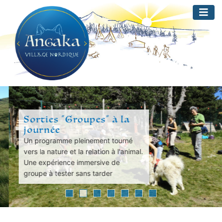
Skip
to
content
Sorties "Groupes" à la
journée
Un programme pleinement tourné
vers la nature et la relation à l'animal.
Une expérience immersive de
groupe à tester sans tarder