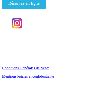
Réservez en ligne
Angaka
Plateau de Beille
09310 Les Cabannes
FRANCE
SIRET : 43327471900015
Conditions Générales de Vente
Mentions légales et confidentialité
Plan d'accès